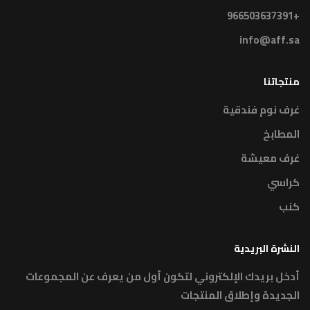
+966503637391
info@aff.sa
منتجاتنا
غرف نوم فندقية
المطابخ
غرف معيشة
كراسي
كنب
النشرة البريدية
أدخل بريدك الإلكتروني لتكون أول من يعرف عن المجموعات
الجديدة وإطلاق المنتجات