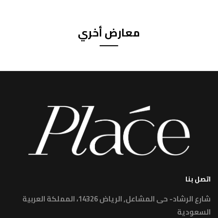
معارض أخري
اتصل بنا
شارع الرشاد- حى المشاعل, الرياض 14326، المملكة العربية
السعودية