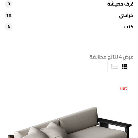
غرف معيشة
0
كراسي
10
كنب
4
عرض 4 نتائج مطابقة
Hot