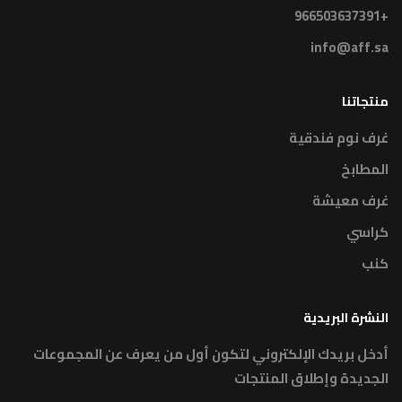
+966503637391
info@aff.sa
منتجاتنا
غرف نوم فندقية
المطابخ
غرف معيشة
كراسي
كنب
النشرة البريدية
أدخل بريدك الإلكتروني لتكون أول من يعرف عن المجموعات
الجديدة وإطلاق المنتجات