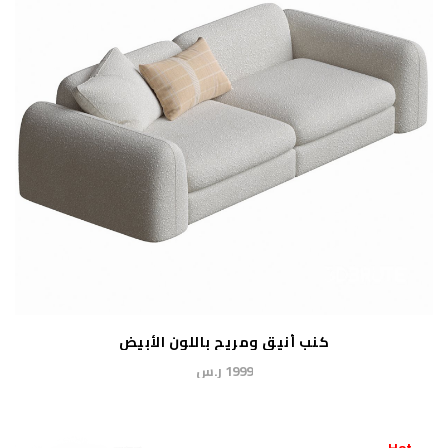
كنب أنيق ومريح باللون الأبيض
1999 ر.س