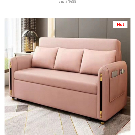
1499 ر.س
Hot