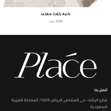
كنبة بثلاث مقاعد
3000 ر.س
اتصل بنا
شارع الرشاد- حى المشاعل, الرياض 14326، المملكة العربية
السعودية